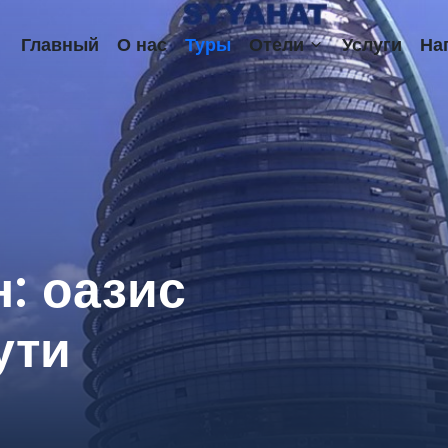
Главный
О нас
Туры
Отели
Услуги
На
: оазис
ути