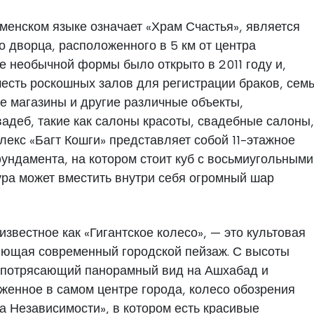
кменском языке означает «Храм Счастья», является
 дворца, расположенного в 5 км от центра
е необычной формы было открыто в 2011 году и,
шесть роскошных залов для регистрации браков, сем
е магазины и другие различные объекты,
адеб, такие как салоны красоты, свадебные салоны,
лекс «Багт Кошги» представляет собой 11-этажное
фундамента, на котором стоит куб с восьмиугольными
ура может вместить внутри себя огромный шар
известное как «Гигантское колесо», — это культовая
яющая современный городской пейзаж. С высоты
т потрясающий панорамный вид на Ашхабад и
енное в самом центре города, колесо обозрения
а Независимости», в котором есть красивые