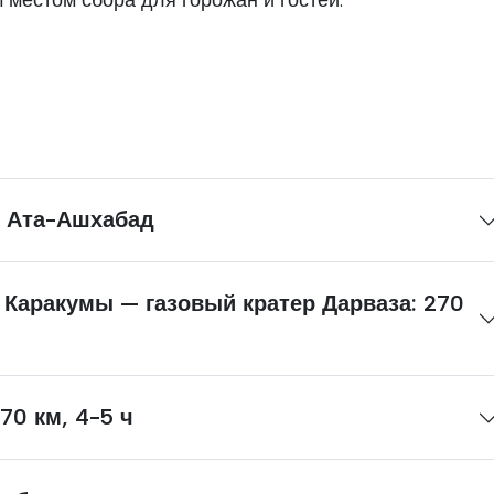
местом сбора для горожан и гостей.
в Ата-Ашхабад
 Каракумы — газовый кратер Дарваза: 270
70 км, 4-5 ч