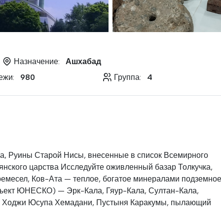
Назначение:
Ашхабад
ежи:
980
Группа:
4
а, Руины Старой Нисы, внесенные в список Всемирного
нского царства Исследуйте оживленный базар Толкучка,
 ремесел, Ков-Ата — теплое, богатое минералами подземно
бъект ЮНЕСКО) — Эрк-Кала, Гяур-Кала, Султан-Кала,
ь Ходжи Юсупа Хемадани, Пустыня Каракумы, пылающий