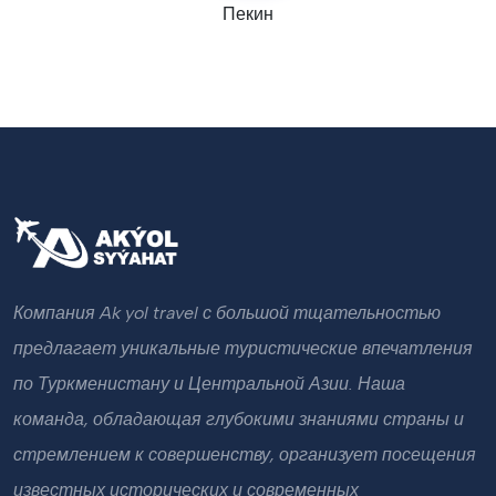
Пекин
Компания Ak yol travel с большой тщательностью
предлагает уникальные туристические впечатления
по Туркменистану и Центральной Азии. Наша
команда, обладающая глубокими знаниями страны и
стремлением к совершенству, организует посещения
известных исторических и современных