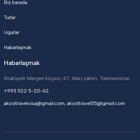
Biz barada
Turlar
Ugurlar
Habarlaşmak
Habarlaşmak
Ataköpek Mergen köçesi, 47, Mary șäheri, Türkmenistan
+993 522 5-20-62
akyoltravelvisa@gmail.com, akyoltravel55@gmail.com