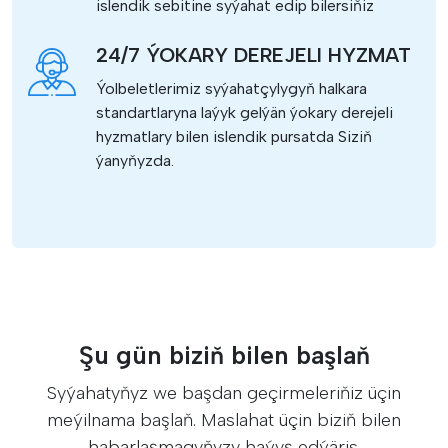
islendik sebitine syýahat edip bilersiňiz
24/7 ÝOKARY DEREJELI HYZMAT
Ýolbeletlerimiz syýahatçylygyň halkara
standartlaryna laýyk gelýän ýokary derejeli
hyzmatlary bilen islendik pursatda Siziň
ýanyňyzda.
Şu gün biziň bilen başlaň
Syýahatyňyz we başdan geçirmeleriňiz üçin
meýilnama başlaň. Maslahat üçin biziň bilen
habarlaşmagyňyzy haýyş edýäris.