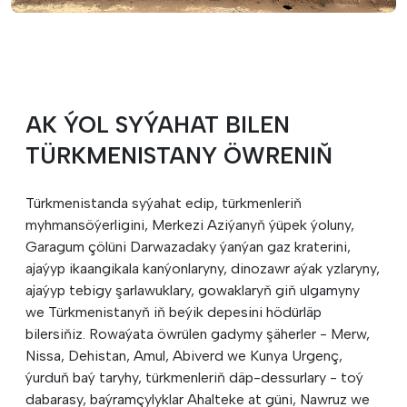
AK ÝOL SYÝAHAT BILEN
TÜRKMENISTANY ÖWRENIŇ
Türkmenistanda syýahat edip, türkmenleriň
myhmansöýerligini, Merkezi Aziýanyň ýüpek ýoluny,
Garagum çölüni Darwazadaky ýanýan gaz kraterini,
ajaýyp ikaangikala kanýonlaryny, dinozawr aýak yzlaryny,
ajaýyp tebigy şarlawuklary, gowaklaryň giň ulgamyny
we Türkmenistanyň iň beýik depesini hödürläp
bilersiňiz. Rowaýata öwrülen gadymy şäherler - Merw,
Nissa, Dehistan, Amul, Abiverd we Kunya Urgenç,
ýurduň baý taryhy, türkmenleriň däp-dessurlary - toý
dabarasy, baýramçylyklar Ahalteke at güni, Nawruz we