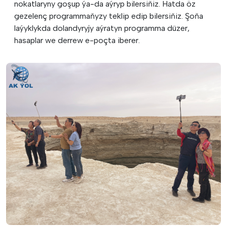
nokatlaryny goşup ýa-da aýryp bilersiňiz. Hatda öz
gezelenç programmaňyzy teklip edip bilersiňiz. Şoňa
laýyklykda dolandyryjy aýratyn programma düzer,
hasaplar we derrew e-poçta iberer.