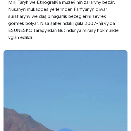
Milli Taryh we Etnografiýa muzeýiniň zallaryny bezär,
Nusanyň mukaddes ýerlerinden Parfiýanyň diwar
suratlaryny we daş binagärlik bezeglerini seýrek
görmek bolýar. Nisa şäherindäki gala 2007-nji ýylda
ESUNESKO tarapyndan Bütindünýä mirasy hökmünde
yglan edildi.