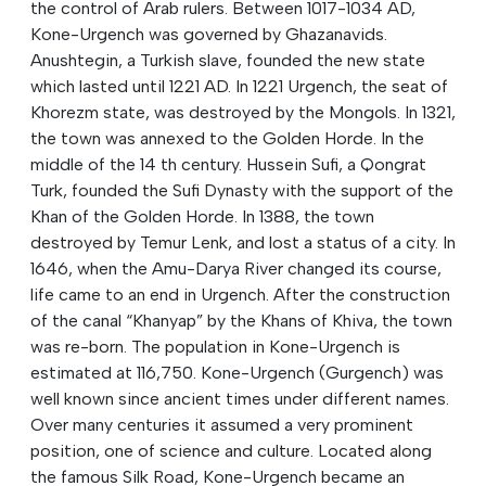
the control of Arab rulers. Between 1017-1034 AD,
Kone-Urgench was governed by Ghazanavids.
Anushtegin, a Turkish slave, founded the new state
which lasted until 1221 AD. In 1221 Urgench, the seat of
Khorezm state, was destroyed by the Mongols. In 1321,
the town was annexed to the Golden Horde. In the
middle of the 14 th century. Hussein Sufi, a Qongrat
Turk, founded the Sufi Dynasty with the support of the
Khan of the Golden Horde. In 1388, the town
destroyed by Temur Lenk, and lost a status of a city. In
1646, when the Amu-Darya River changed its course,
life came to an end in Urgench. After the construction
of the canal “Khanyap” by the Khans of Khiva, the town
was re-born. The population in Kone-Urgench is
estimated at 116,750. Kone-Urgench (Gurgench) was
well known since ancient times under different names.
Over many centuries it assumed a very prominent
position, one of science and culture. Located along
the famous Silk Road, Kone-Urgench became an