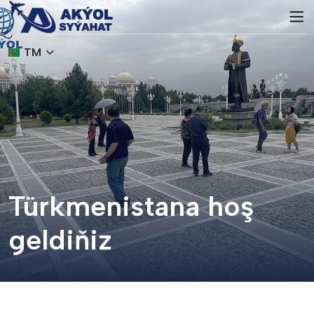
TM
Türkmenistana hoş
geldiňiz