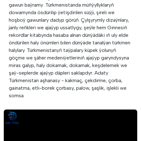
gawun baýramy .Türkmenistanda müňýyllyklaryň
dowamynda ösdürilip ýetişdirilen süýji, şireli we
hoşboý gawunlary dadyp görüň. Çylşyrymly dizaýnlary,
janly reňkleri we ajaýyp ussatlygy, şeýle hem Ginnesiň
rekordlar kitabynda hasaba alnan dünýädäki iň uly elde
öndürilen haly önümleri bilen dünýäde tanalýan türkmen
halylary. Türkmenistanyň taýpalary küpek ýolunyň
göçme we şäher medeniýetleriniň ajaýyp garyndysyna
miras galyp, haly dokamak, dokamak, keşdelemek we
şaý-seplerde ajaýyp däpleri saklapdyr. Adaty
Türkmenistan aşhanasy - kakmaç, çekdirme, çorba,
gainatma, etli-borek çorbasy, palow, şaşlik, işlekli we
somsa.