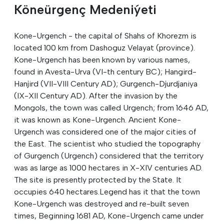
Köneürgenç Medeniýeti
Kone-Urgench - the capital of Shahs of Khorezm is
located 100 km from Dashoguz Velayat (province).
Kone-Urgench has been known by various names,
found in Avesta-Urva (VI-th century BC); Hangird-
Hanjird (VII-VIII Century AD); Gurgench-Djurdjaniya
(IX-XII Century AD). After the invasion by the
Mongols, the town was called Urgench; from 1646 AD,
it was known as Kone-Urgench. Ancient Kone-
Urgench was considered one of the major cities of
the East. The scientist who studied the topography
of Gurgench (Urgench) considered that the territory
was as large as 1000 hectares in X-XIV centuries AD.
The site is presently protected by the State. It
occupies 640 hectares.Legend has it that the town
Kone-Urgench was destroyed and re-built seven
times, Beginning 1681 AD, Kone-Urgench came under