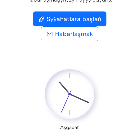
Syýahatlara başlaň
Habarlaşmak
Aşgabat