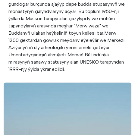
gündogar burçunda ajaýyp depe budda stupasynyň we
monastyryň galyndylaryny açýar. Bu toplum 1950-nji
ýyllarda Masson tarapyndan gazylypdy we möhüm
tapyndylaryň arasynda meşhur "Merw waza" we
Buddanyň ullakan heýkeliniň toýun kellesi bar.Merw
1200 gektardan gowrak meýdany eýeleýär we Merkezi
Aziýanyň iň uly arheologiki ýerini emele getirýär.
Umentadygärligiň ähmiýeti Merwiň Bütindünýä
mirasynyň sanawy statusyny alan UNESKO tarapyndan
1999-njy ýylda ykrar edildi.