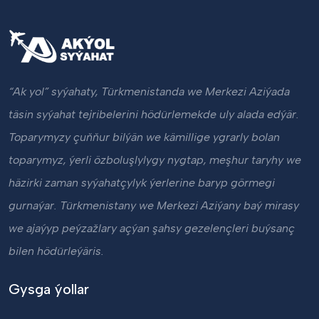
“Ak yol” syýahaty, Türkmenistanda we Merkezi Aziýada
täsin syýahat tejribelerini hödürlemekde uly alada edýär.
Toparymyzy çuňňur bilýän we kämillige ygrarly bolan
toparymyz, ýerli özboluşlylygy nygtap, meşhur taryhy we
häzirki zaman syýahatçylyk ýerlerine baryp görmegi
gurnaýar. Türkmenistany we Merkezi Aziýany baý mirasy
we ajaýyp peýzažlary açýan şahsy gezelençleri buýsanç
bilen hödürleýäris.
Gysga ýollar