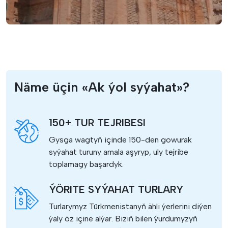
Näme üçin «Ak ýol syýahat»?
150+ TUR TEJRIBESI
Gysga wagtyň içinde 150-den gowurak
syýahat turuny amala aşyryp, uly tejribe
toplamagy başardyk.
ÝÖRITE SYÝAHAT TURLARY
Turlarymyz Türkmenistanyň ähli ýerlerini diýen
ýaly öz içine alýar. Biziň bilen ýurdumyzyň