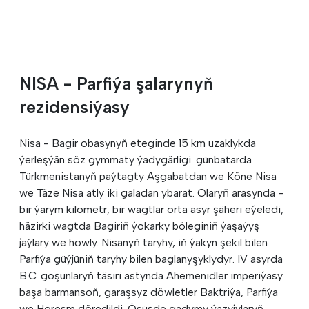
NISA - Parfiýa şalarynyň
rezidensiýasy
Nisa - Bagir obasynyň eteginde 15 km uzaklykda
ýerleşýän söz gymmaty ýadygärligi. günbatarda
Türkmenistanyň paýtagty Aşgabatdan we Köne Nisa
we Täze Nisa atly iki galadan ybarat. Olaryň arasynda -
bir ýarym kilometr, bir wagtlar orta asyr şäheri eýeledi,
häzirki wagtda Bagiriň ýokarky böleginiň ýaşaýyş
jaýlary we howly. Nisanyň taryhy, iň ýakyn şekil bilen
Parfiýa güýjüniň taryhy bilen baglanyşyklydyr. IV asyrda
B.C. goşunlaryň täsiri astynda Ahemenidler imperiýasy
başa barmansoň, garaşsyz döwletler Baktriýa, Parfiýa
we Horesm döredildi. Ösüşde gadymy ýazyjylaryň