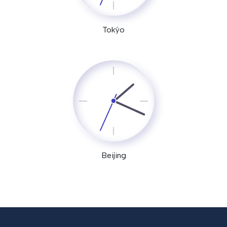
Tokýo
Beijing