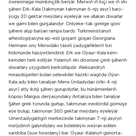
öwrenmäge mümkinçilik berýär. Merwiň iň kiçi we iň irki
şäheri Erk-Kala (takmynan takmynan 6-njy asyr) bary-
ýogy 20 gektar meýdany eýeleýär we ullakan diwarlar
we gämi bilen gurşalandyr. Onlyeke-täk girelge göni
şähere alyp barýan rampa bardy. Türkmenistanyň
arheologiýasyna ep-esli goşant goşan Georgiana
Hermann ony Merwdäki täsirli ýadygärlikleriň biri
hökmünde häsiýetlendirdi. Erk we Gýaur-Kala kem-
kemden terk edilýän Yslamyň irki döwrüne çenli şäheriň
diwarlary yzygiderli berkidilipdir. Aleksandryň
mirasdüşerleri bolan selewkiler häzirki wagtda Gýur-
Kala ady bilen tanalýan Merw (miladydan öňki 4-nji
asyr) atly ikinji şäheri gurupdyrlar, bu hünärmenleriň
köpüsi Margus derýasyndaky Antakiýa bilen tanalýar.
Şäher grek torunda gurlup, takmynan inedördül görnüşe
eýe bolup, takmynan 360 gektar meýdany eýeleýär.
Umentadygärligiň merkezinde takmynan 7-nji asyryň
metjidiniň galyndylary we bölekleýin weýran edilen
sardoba (suw howdany) bar. Gyaur-Kalanyň günorta-