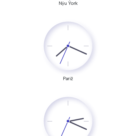
Nýu Ýork
Pariž