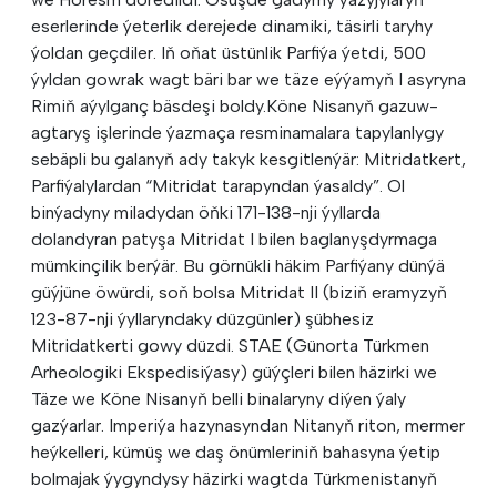
eserlerinde ýeterlik derejede dinamiki, täsirli taryhy
ýoldan geçdiler. Iň oňat üstünlik Parfiýa ýetdi, 500
ýyldan gowrak wagt bäri bar we täze eýýamyň I asyryna
Rimiň aýylganç bäsdeşi boldy.Köne Nisanyň gazuw-
agtaryş işlerinde ýazmaça resminamalara tapylanlygy
sebäpli bu galanyň ady takyk kesgitlenýär: Mitridatkert,
Parfiýalylardan “Mitridat tarapyndan ýasaldy”. Ol
binýadyny miladydan öňki 171-138-nji ýyllarda
dolandyran patyşa Mitridat I bilen baglanyşdyrmaga
mümkinçilik berýär. Bu görnükli häkim Parfiýany dünýä
güýjüne öwürdi, soň bolsa Mitridat II (biziň eramyzyň
123-87-nji ýyllaryndaky düzgünler) şübhesiz
Mitridatkerti gowy düzdi. STAE (Günorta Türkmen
Arheologiki Ekspedisiýasy) güýçleri bilen häzirki we
Täze we Köne Nisanyň belli binalaryny diýen ýaly
gazýarlar. Imperiýa hazynasyndan Nitanyň riton, mermer
heýkelleri, kümüş we daş önümleriniň bahasyna ýetip
bolmajak ýygyndysy häzirki wagtda Türkmenistanyň