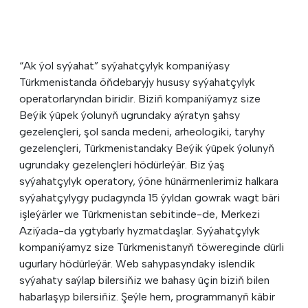
“Ak ýol syýahat” syýahatçylyk kompaniýasy
Türkmenistanda öňdebaryjy hususy syýahatçylyk
operatorlaryndan biridir. Biziň kompaniýamyz size
Beýik ýüpek ýolunyň ugrundaky aýratyn şahsy
gezelençleri, şol sanda medeni, arheologiki, taryhy
gezelençleri, Türkmenistandaky Beýik ýüpek ýolunyň
ugrundaky gezelençleri hödürleýär. Biz ýaş
syýahatçylyk operatory, ýöne hünärmenlerimiz halkara
syýahatçylygy pudagynda 15 ýyldan gowrak wagt bäri
işleýärler we Türkmenistan sebitinde-de, Merkezi
Aziýada-da ygtybarly hyzmatdaşlar. Syýahatçylyk
kompaniýamyz size Türkmenistanyň töwereginde dürli
ugurlary hödürleýär. Web sahypasyndaky islendik
syýahaty saýlap bilersiňiz we bahasy üçin biziň bilen
habarlaşyp bilersiňiz. Şeýle hem, programmanyň käbir