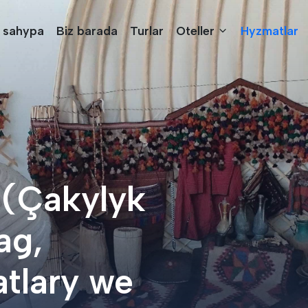
 sahypa
Biz barada
Turlar
Oteller
Hyzmatlar
 (Çakylyk
ag,
atlary we