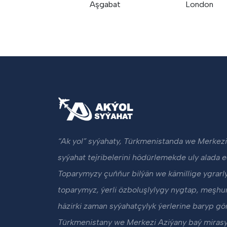
Aşgabat
London
“Ak yol” syýahaty, Türkmenistanda we Merkezi
syýahat tejribelerini hödürlemekde uly alada e
Toparymyzy çuňňur bilýän we kämillige ygrarl
toparymyz, ýerli özboluşlylygy nygtap, meşhu
häzirki zaman syýahatçylyk ýerlerine baryp g
Türkmenistany we Merkezi Aziýany baý mirasy