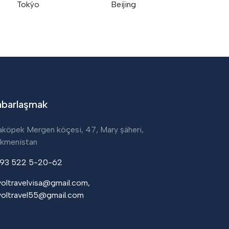
Tokýo
Beijing
barlaşmak
aköpek Mergen köçesi, 47, Mary șäheri, 
rkmenistan
93 522 5-20-62
yoltravelvisa@gmail.com,
yoltravel55@gmail.com