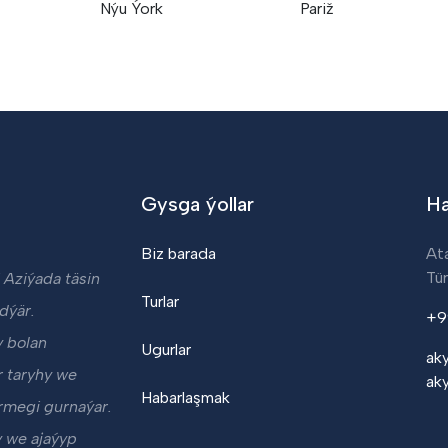
Nýu Ýork
Pariž
Gysga ýollar
Ha
Biz barada
At
Tü
 Aziýada täsin
Turlar
dýär.
+9
y bolan
Ugurlar
ak
r taryhy we
ak
Habarlaşmak
örmegi gurnaýar.
 we ajaýyp