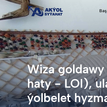
Baş
Wiza goldawy
haty - LOI), ul
ýolbelet hyzm