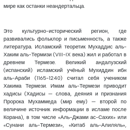
мире как останки неандертальца.
Это культурно-исторический регион, где
развивались фольклор и письменность, а также
литература. Исламский теоретик Мухаддис аль-
Хаким аль-Термизи (VIII-IX века) жил и работал в
древнем Термезе. Великий андалузский
(испанский) исламский учёный Мухиддин ибн
аль-Араби (1165-1240) считал себя учеником
Хакима Термези. Имам аль-Термези приводит
хадисы (Хадисы — слова, деяния и признания
Пророка Мухаммеда (мир ему) — второй по
величине источник информации в исламе после
Корана), в том числе «Аль-Джами ас-Сахих» или
«Сунани аль-Термези», «Китаб аль-Алиляль»,