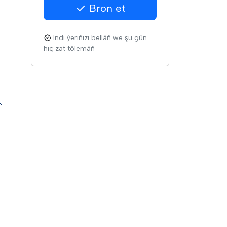
Bron et
Indi ýeriňizi belläň we şu gün
hiç zat tölemäň