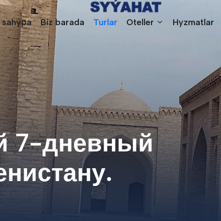
 sahypa
Biz barada
Turlar
Oteller
Hyzmatlar
й 7-дневный
енистану.