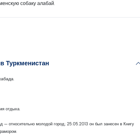
менскую собаку алабай.
ь в Туркменистан
хабада.
мя отдыха.
 — относительно молодой город; 25.05.2013 он был занесен в Книгу
мрамором.