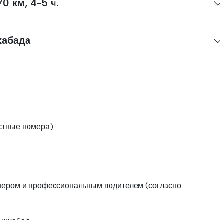
 270 км, 4-5 ч.
хабада
стные номера)
нером и профессиональным водителем (согласно