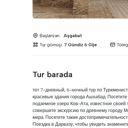
Başlanýan:
Aşgabat
Tur görnüşi:
7 Gündiz 6 Gije
Töleg
Tur barada
тот 7-дневный, 6-ночный тур по Туркменист
красивые здания города Ашхабад. Посетите 
подземное озеро Ков-Ата, известное своей 
совершите экскурсию по древнему городу М
мира. Посетите такие достопримечательност
Поездка в Дарвазу, чтобы увидеть знаменит