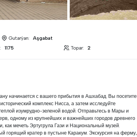
Gutarýan:
Aşgabat
:
1175
Topar:
2
ану начинается с вашего прибытия в Ашхабад. Вы посетите
исторический комплекс Нисса, а затем исследуйте
теплой изумрудно-зеленой водой. Отправьтесь в Мары и
ерв, одному из крупнейших и важнейших городов древнего
и, как мечеть Эртугрула Гази и Национальный музей.
ый горящий кратер в пустыне Каракум. Экскурсия на ферму,