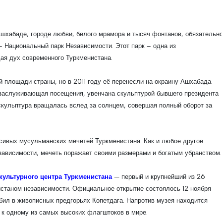
Ашхабаде, городе любви, белого мрамора и тысяч фонтанов, обязательн
– Национальный парк Независимости. Этот парк – одна из
ая дух современного Туркменистана.
й площади страны, но в 2011 году её перенесли на окраину Ашхабада.
р заслуживающая посещения, увенчана скульптурой бывшего президента
скульптура вращалась вслед за солнцем, совершая полный оборот за
сивых мусульманских мечетей Туркменистана. Как и любое другое
зависимости, мечеть поражает своими размерами и богатым убранством.
культурного центра Туркменистана
— первый и крупнейший из 26
истаном независимости. Официальное открытие состоялось 12 ноября
бил в живописных предгорьях Копетдага. Напротив музея находится
 к одному из самых высоких флагштоков в мире.